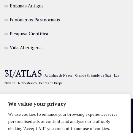
Enigmas Antigos
Fenômenos Paranormais
Pesquisa Científica
Vida Alienígena
3I/ATLAS
As Linhas de Nazca
Grande Pirâmide de Gizé
Lua
Nevada
Novo México
Pedras de Dropa
We value your privacy
We use cookies to enhance your browsing experience, serve
UFOvni © 2026. All Rights Reserved.
Terms & Conditions
-
personalised ads or content, and analyse our traffic. By
Privacy Policy
clicking "Accept All", you consent to our use of cookies.